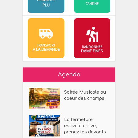
URBANISME
CANTINE
PLU
TRANSPORT
RANDONNEE
A LA DEMANDE
DAME FINES
Agenda
Soirée Musicale au
coeur des champs
La fermeture
estivale arrive,
prenez les devants